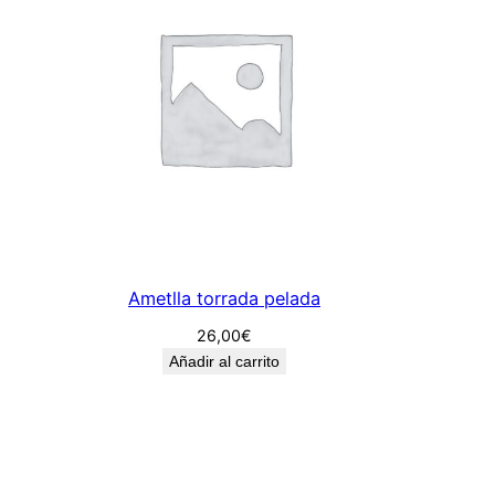
a
d
Ametlla torrada pelada
26,00
€
Añadir al carrito