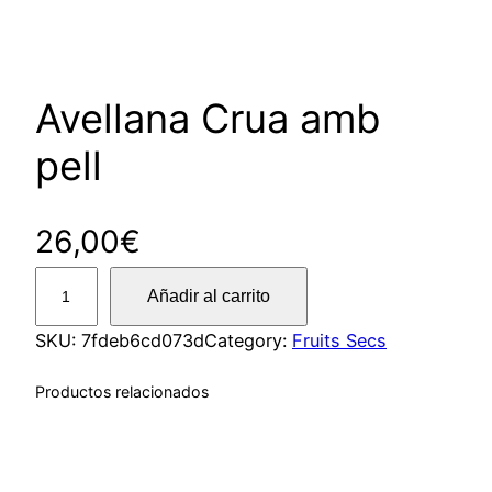
Avellana Crua amb
pell
26,00
€
A
Añadir al carrito
v
e
SKU:
7fdeb6cd073d
Category:
Fruits Secs
l
Productos relacionados
l
a
n
a