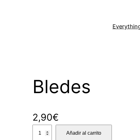
Everythin
Bledes
2,90
€
B
Añadir al carrito
l