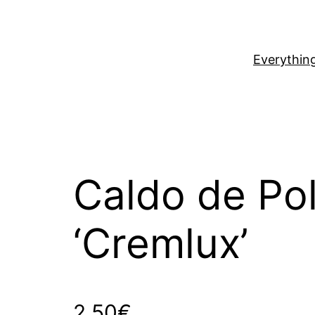
Everythin
Caldo de Pol
‘Cremlux’
2,50
€