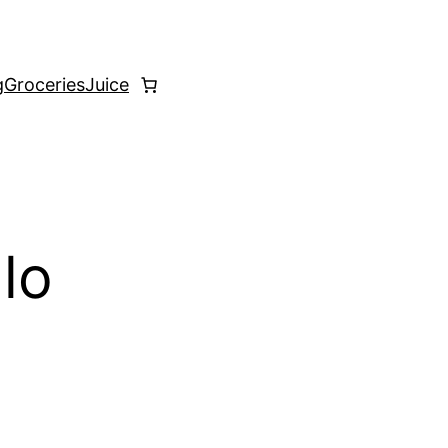
g
Groceries
Juice
lo