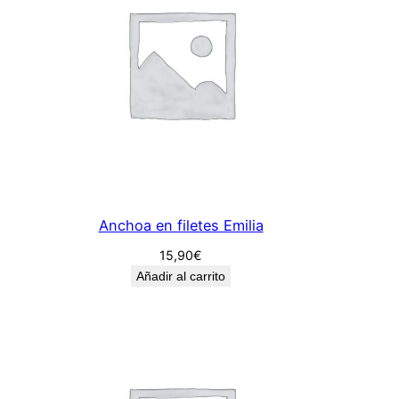
a
n
t
i
d
a
d
Anchoa en filetes Emilia
15,90
€
Añadir al carrito