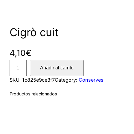
Cigrò cuit
4,10
€
C
Añadir al carrito
i
g
SKU:
1c825e9ce3f7
Category:
Conserves
r
Productos relacionados
ò
c
u
i
t
c