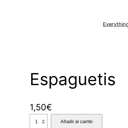
Everythin
Espaguetis
1,50
€
E
Añadir al carrito
s