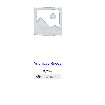
a
n
t
i
d
a
d
Anchoas Rueda
8,25
€
Añadir al carrito