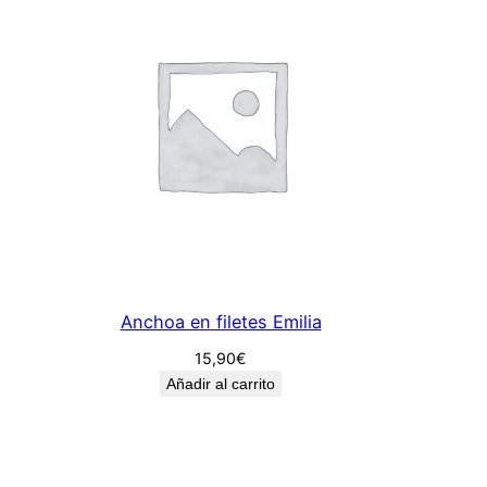
b
l
a
n
c
'
E
x
t
r
a
Anchoa en filetes Emilia
g
r
15,90
€
o
Añadir al carrito
s
'
c