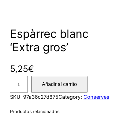
Espàrrec blanc
‘Extra gros’
5,25
€
E
Añadir al carrito
s
p
SKU:
97a36c27d875
Category:
Conserves
à
Productos relacionados
r
r
e
c