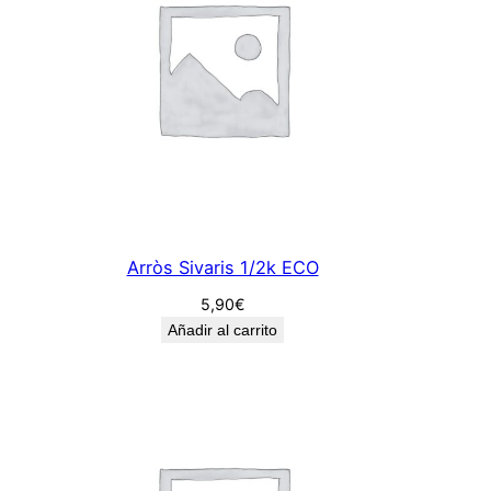
Arròs Sivaris 1/2k ECO
5,90
€
Añadir al carrito