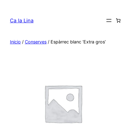
Saltar
al
Ca la Lina
contenido
Inicio
/
Conserves
/ Espàrrec blanc ‘Extra gros’