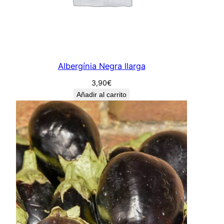
n
t
i
d
a
Albergínia Negra llarga
d
3,90
€
Añadir al carrito