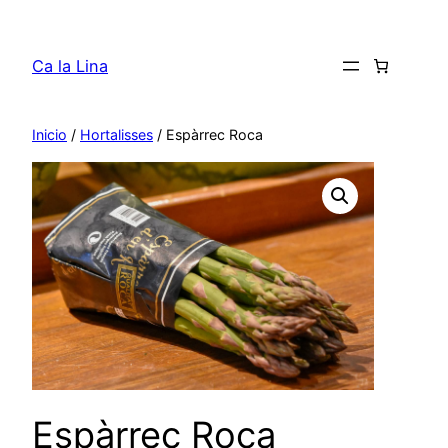
Saltar
al
Ca la Lina
contenido
Inicio
/
Hortalisses
/ Espàrrec Roca
Espàrrec Roca