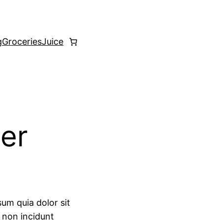
g
Groceries
Juice
er
um quia dolor sit
a non incidunt