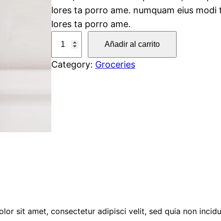
lores ta porro ame. numquam eius modi 
lores ta porro ame.
H
Añadir al carrito
a
Category:
Groceries
n
d
S
a
n
i
t
i
z
e
r
or sit amet, consectetur adipisci velit, sed quia non incidu
c