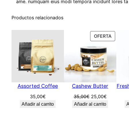
ame. numquam eius modi tempora incidunt lores ta
Productos relacionados
PRODU
OFERTA
EN
OFERTA
Assorted Coffee
Cashew Butter
Fres
El
El
35,00
€
35,00
€
25,00
€
precio
precio
Añadir al carrito
Añadir al carrito
A
original
actual
era:
es:
35,00€.
25,00€.