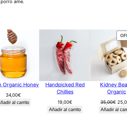
 porro ame.
a
n
t
i
CTO
OF
d
a
d
h Organic Honey
Handpicked Red
Kidney Be
Chillies
Organic
34,00
€
El
19,00
€
35,00
€
25,
ñadir al carrito
prec
Añadir al carrito
Añadir al carr
origi
era: