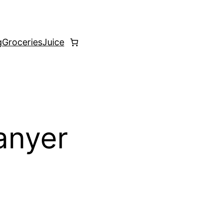
g
Groceries
Juice
anyer