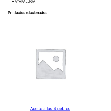
MATAFALUGA
e
n
Productos relacionados
a
c
a
n
t
i
d
a
d
Aceite a las 4 pebres