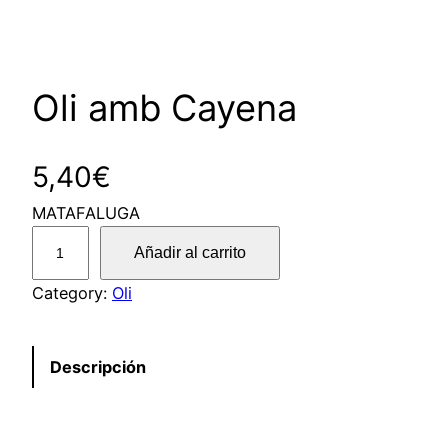
Oli amb Cayena
5,40
€
MATAFALUGA
O
Añadir al carrito
l
i
Category:
Oli
a
m
Descripción
b
C
a
y