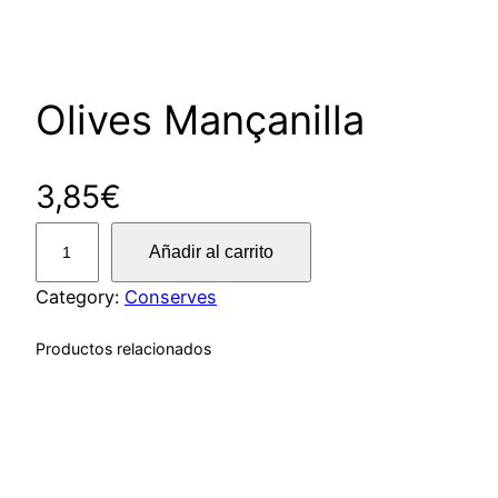
Olives Mançanilla
3,85
€
O
Añadir al carrito
l
i
Category:
Conserves
v
Productos relacionados
e
s
M
a
n
ç