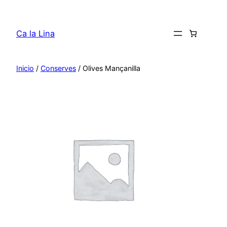
Saltar
al
Ca la Lina
contenido
Inicio
/
Conserves
/ Olives Mançanilla