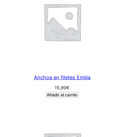
a
n
i
l
l
a
c
a
n
Anchoa en filetes Emilia
t
i
15,90
€
d
Añadir al carrito
a
d