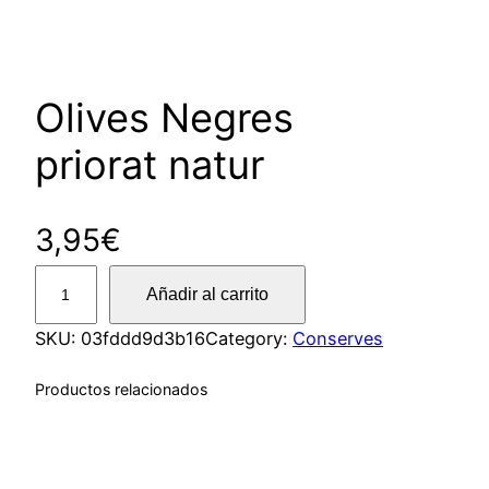
Olives Negres
priorat natur
3,95
€
O
Añadir al carrito
l
i
SKU:
03fddd9d3b16
Category:
Conserves
v
Productos relacionados
e
s
N
e