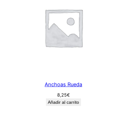
a
n
t
i
d
a
d
Anchoas Rueda
8,25
€
Añadir al carrito