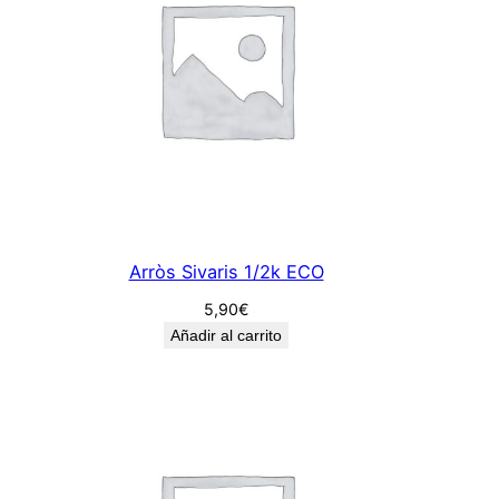
Arròs Sivaris 1/2k ECO
5,90
€
Añadir al carrito