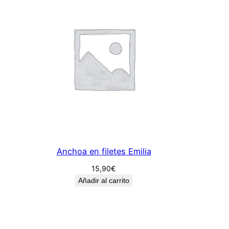
g
r
e
s
p
r
i
o
r
a
t
Anchoa en filetes Emilia
n
a
15,90
€
t
Añadir al carrito
u
r
c