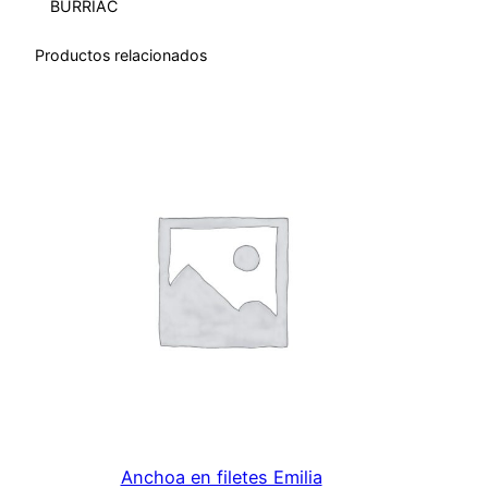
BURRIAC
n
t
Productos relacionados
i
d
a
d
Anchoa en filetes Emilia