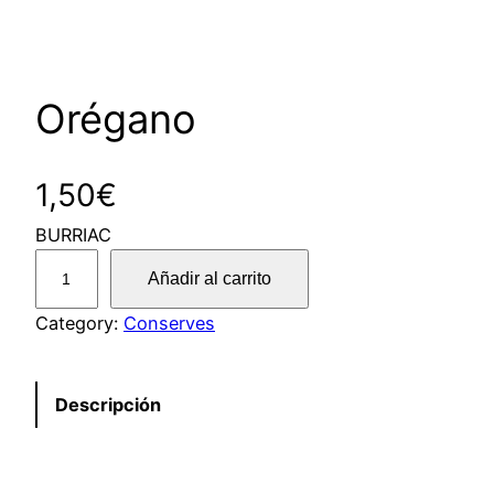
Orégano
1,50
€
BURRIAC
O
Añadir al carrito
r
é
Category:
Conserves
g
a
Descripción
n
o
c
a