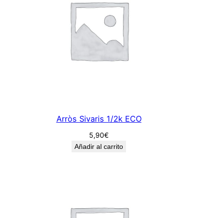
Arròs Sivaris 1/2k ECO
5,90
€
Añadir al carrito