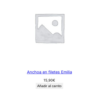
n
e
s
C
a
m
p
e
r
e
s
Anchoa en filetes Emilia
1
/
15,90
€
2
Añadir al carrito
c
a
n