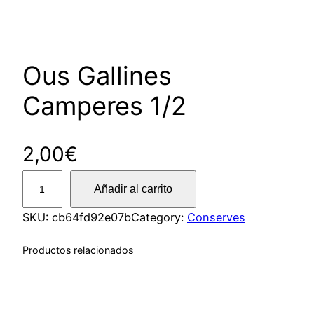
Ous Gallines
Camperes 1/2
2,00
€
O
Añadir al carrito
u
s
SKU:
cb64fd92e07b
Category:
Conserves
G
Productos relacionados
a
l
l
i