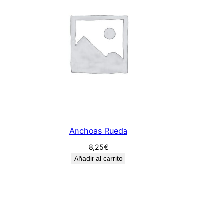
t
i
d
a
d
Anchoas Rueda
8,25
€
Añadir al carrito