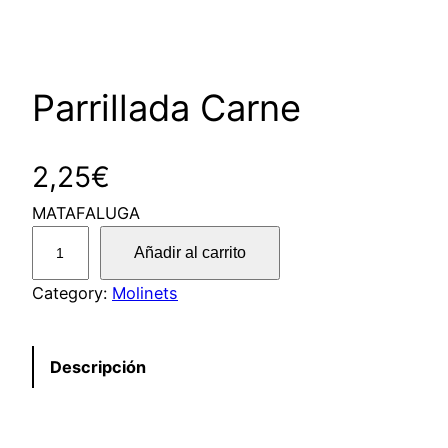
Parrillada Carne
2,25
€
MATAFALUGA
P
Añadir al carrito
a
r
Category:
Molinets
r
i
Descripción
l
l
a
d