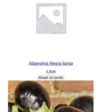
r
a
n
e
l
c
a
n
t
Albergínia Negra llarga
i
d
3,90
€
a
Añadir al carrito
d