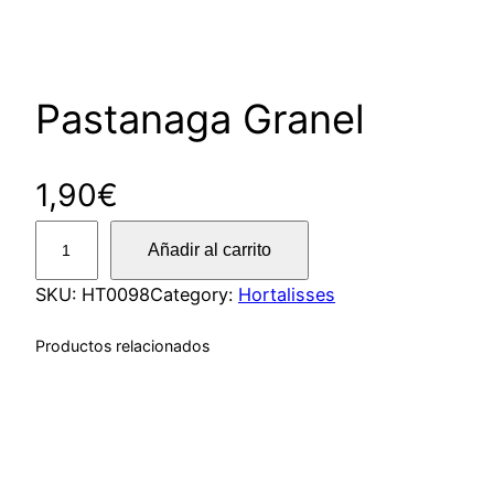
Pastanaga Granel
1,90
€
P
Añadir al carrito
a
s
SKU:
HT0098
Category:
Hortalisses
t
Productos relacionados
a
n
a
g
a
G