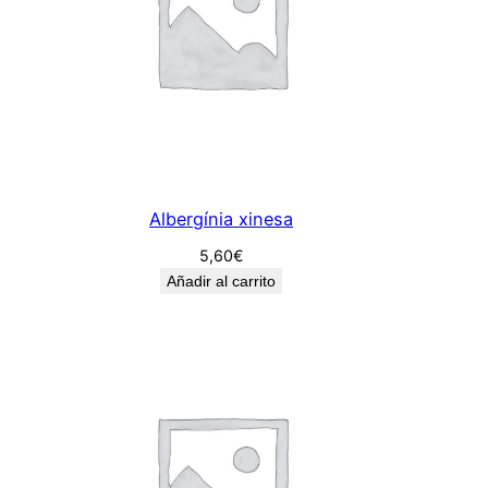
Albergínia xinesa
5,60
€
Añadir al carrito