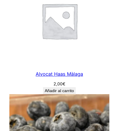
i
l
l
a
c
a
n
t
i
Alvocat Haas Màlaga
d
a
2,00
€
d
Añadir al carrito