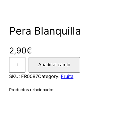
Pera Blanquilla
2,90
€
P
Añadir al carrito
e
r
SKU:
FR0087
Category:
Fruita
a
Productos relacionados
B
l
a
n
q
u