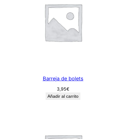
ó
c
a
n
t
i
d
a
d
Barreja de bolets
3,95
€
Añadir al carrito