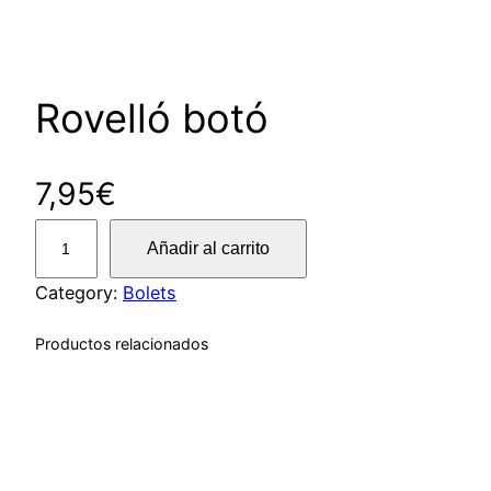
Rovelló botó
7,95
€
R
Añadir al carrito
o
v
Category:
Bolets
e
Productos relacionados
l
l
ó
b
o
t