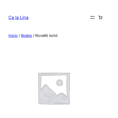
Saltar
al
Ca la Lina
contenido
Inicio
/
Bolets
/ Rovelló botó