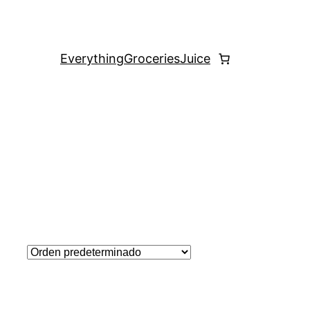
Everything
Groceries
Juice