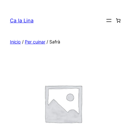
Saltar
al
Ca la Lina
contenido
Inicio
/
Per cuinar
/ Safrà