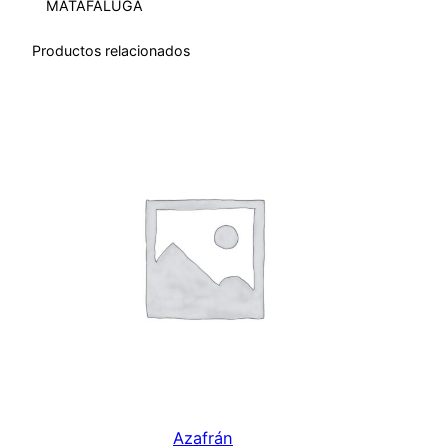
MATAFALUGA
i
d
Productos relacionados
a
d
Azafrán