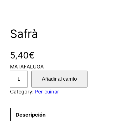
Safrà
5,40
€
MATAFALUGA
S
Añadir al carrito
a
f
Category:
Per cuinar
r
à
Descripción
c
a
n
t