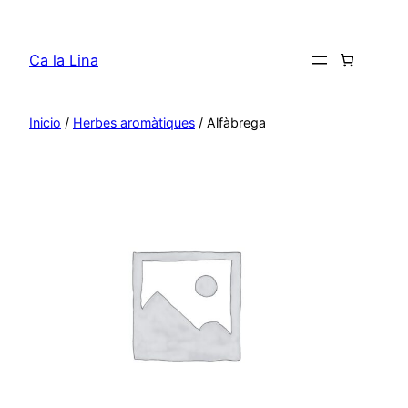
Saltar
al
Ca la Lina
contenido
Inicio
/
Herbes aromàtiques
/ Alfàbrega