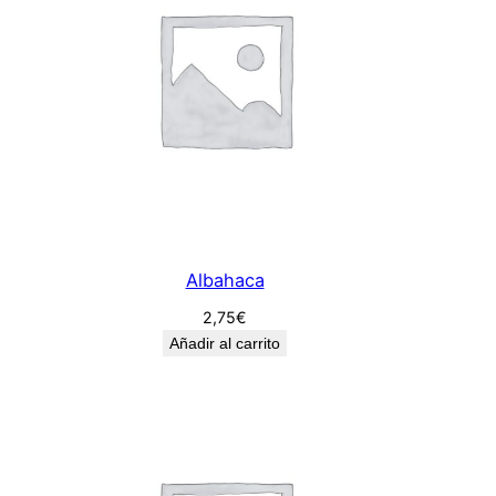
a
n
t
i
d
a
d
Albahaca
2,75
€
Añadir al carrito