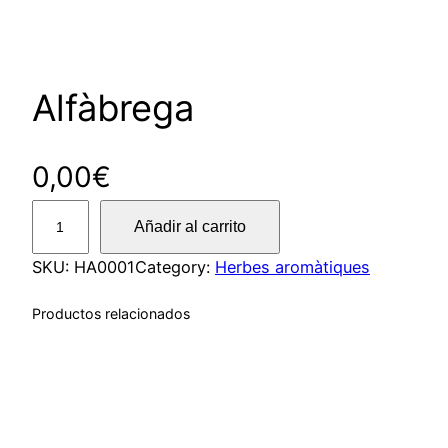
Alfàbrega
0,00
€
A
Añadir al carrito
l
f
SKU:
HA0001
Category:
Herbes aromàtiques
à
Productos relacionados
b
r
e
g
a
c