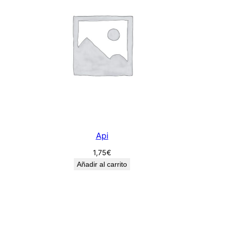
Api
1,75
€
Añadir al carrito