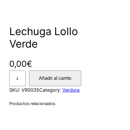
Lechuga Lollo
Verde
0,00
€
L
Añadir al carrito
e
c
SKU:
VR0035
Category:
Verdura
h
Productos relacionados
u
g
a
L