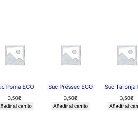
O
c
a
n
t
i
d
a
d
uc Poma ECO
Suc Préssec ECO
Suc Taronja
3,50
€
3,50
€
3,50
€
ñadir al carrito
Añadir al carrito
Añadir al carr