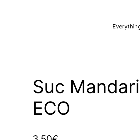
Everythin
Suc Mandar
ECO
3,50
€