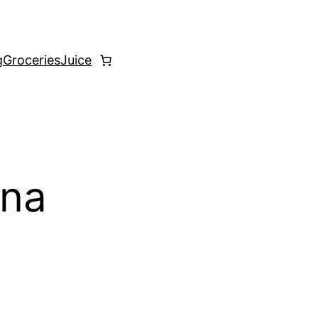
g
Groceries
Juice
ina