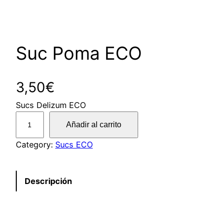
Suc Poma ECO
3,50
€
Sucs Delizum ECO
S
Añadir al carrito
u
c
Category:
Sucs ECO
P
o
Descripción
m
a
E
C