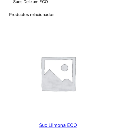
Sucs Delizum ECO
O
c
Productos relacionados
a
n
t
i
d
a
d
Suc Llimona ECO