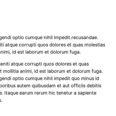
igendi optio cumque nihil impedit.recusandae.
ti atque corrupti quos dolores et quas molestias
 animi, id est laborum et dolorum fuga.
eniti atque corrupti quos dolores et quas
t mollitia animi, id est laborum et dolorum fuga.
igendi optio cumque nihil impedit quo minus id
ribus autem quibusdam et aut officiis debitis
e. Itaque earum rerum hic tenetur a sapiente
s.