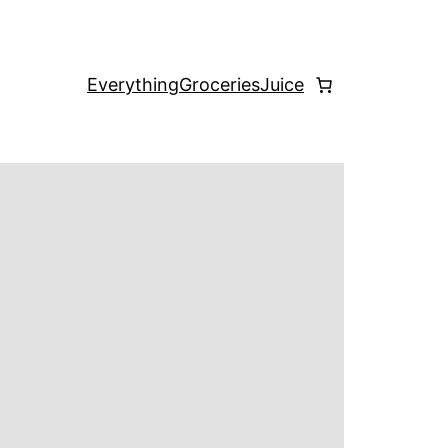
Everything
Groceries
Juice