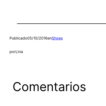
Publicado
05/10/2016
en
Shoes
por
Lina
Comentarios