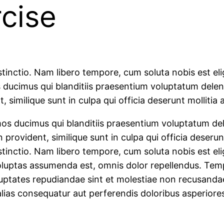
cise
stinctio. Nam libero tempore, cum soluta nobis est el
 ducimus qui blanditiis praesentium voluptatum deleni
, similique sunt in culpa qui officia deserunt mollitia
mos ducimus qui blanditiis praesentium voluptatum del
 provident, similique sunt in culpa qui officia deserun
stinctio. Nam libero tempore, cum soluta nobis est el
uptas assumenda est, omnis dolor repellendus. Tempo
luptates repudiandae sint et molestiae non recusanda
alias consequatur aut perferendis doloribus asperiore