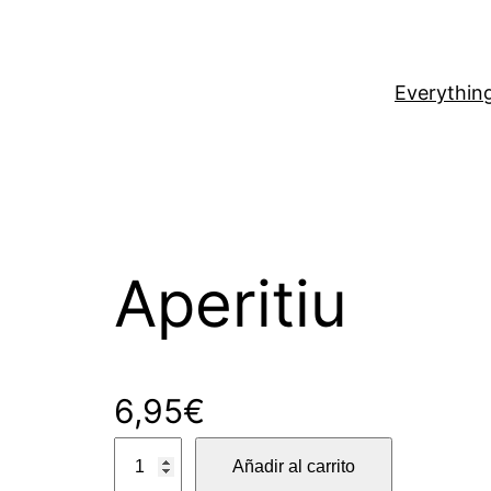
Everythin
Aperitiu
6,95
€
A
Añadir al carrito
p