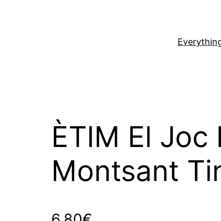
Everythin
ÈTIM El Joc 
Montsant Ti
6,80
€