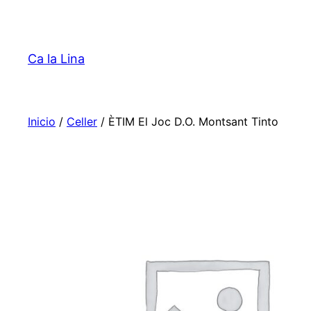
Saltar
al
contenido
Ca la Lina
Inicio
/
Celler
/ ÈTIM El Joc D.O. Montsant Tinto