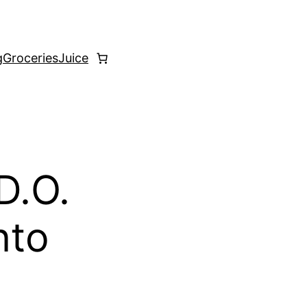
g
Groceries
Juice
D.O.
nto