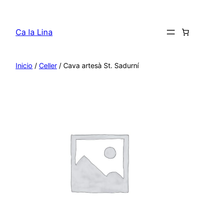
Saltar
al
Ca la Lina
contenido
Inicio
/
Celler
/ Cava artesà St. Sadurní