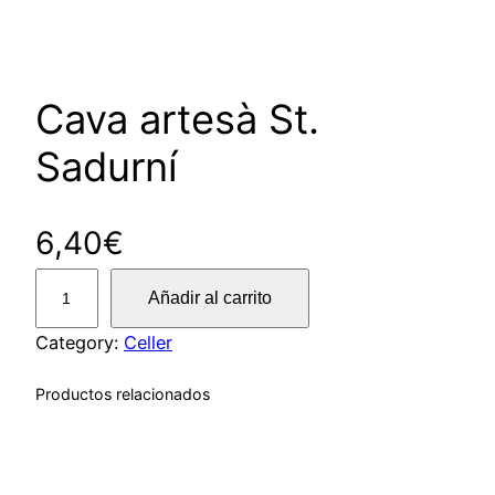
Cava artesà St.
Sadurní
6,40
€
C
Añadir al carrito
a
v
Category:
Celler
a
Productos relacionados
a
r
t
e