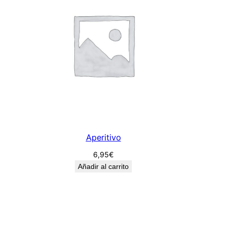
d
a
d
Aperitivo
6,95
€
Añadir al carrito