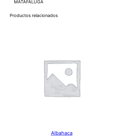
MATAFALUGA
o
c
Productos relacionados
a
n
t
i
d
a
d
Albahaca