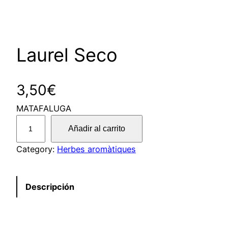
Laurel Seco
3,50
€
MATAFALUGA
L
Añadir al carrito
a
u
Category:
Herbes aromàtiques
r
e
Descripción
l
S
e
c