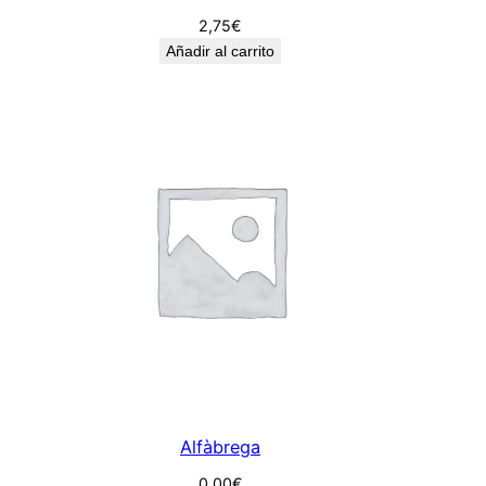
2,75
€
Añadir al carrito
Alfàbrega
0,00
€