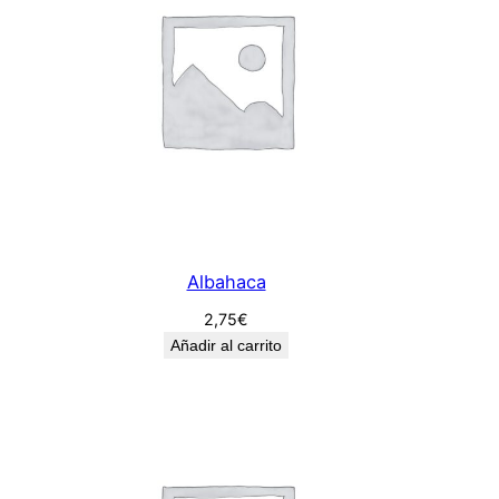
d
a
d
Albahaca
2,75
€
Añadir al carrito