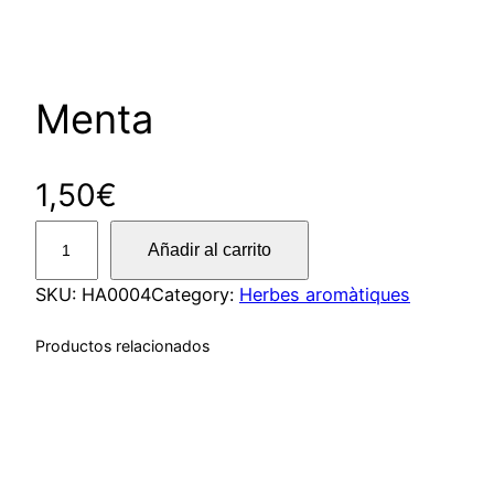
Menta
1,50
€
M
Añadir al carrito
e
n
SKU:
HA0004
Category:
Herbes aromàtiques
t
Productos relacionados
a
c
a
n
t
i