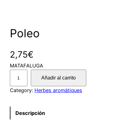
Poleo
2,75
€
MATAFALUGA
P
Añadir al carrito
o
l
Category:
Herbes aromàtiques
e
o
Descripción
c
a
n
t