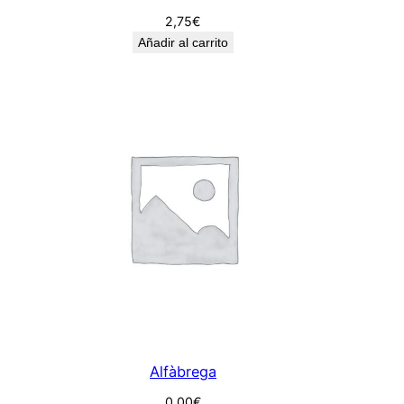
2,75
€
Añadir al carrito
Alfàbrega
0,00
€