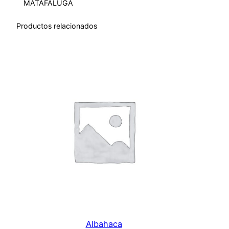
MATAFALUGA
i
d
Productos relacionados
a
d
Albahaca