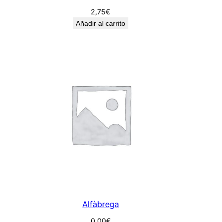
2,75
€
Añadir al carrito
Alfàbrega
0,00
€