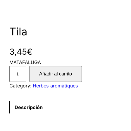
Tila
3,45
€
MATAFALUGA
T
Añadir al carrito
i
l
Category:
Herbes aromàtiques
a
c
Descripción
a
n
t
i