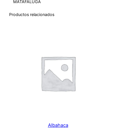
MATAFALUGA
d
a
Productos relacionados
d
Albahaca